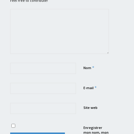
Feel free to contribute!
*
Nom
*
E-mail
Site web
Enregistrer
mon nom, mon