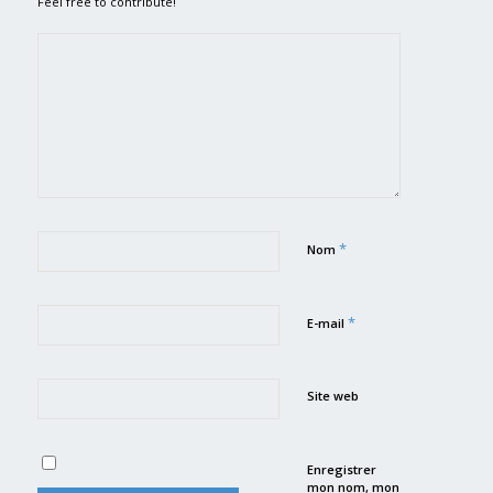
Feel free to contribute!
*
Nom
*
E-mail
Site web
Enregistrer
mon nom, mon