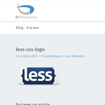
Blog - A la une
less-css-logo
12 octobre 2015
/
0 Commentaires
/
par
Benjamin
Partager cet article